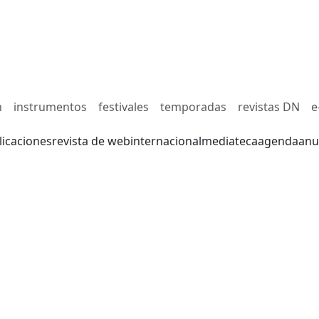
n
instrumentos
festivales
temporadas
revistas DN
e
licaciones
revista de web
internacional
mediateca
agenda
anu