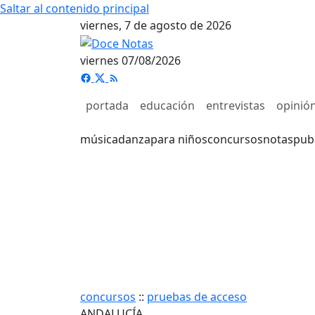
Saltar al contenido principal
viernes, 7 de agosto de 2026
viernes 07/08/2026
portada
educación
entrevistas
opinió
música
danza
para niños
concursos
notas
pub
concursos
::
pruebas de acceso
ANDALUCÍA