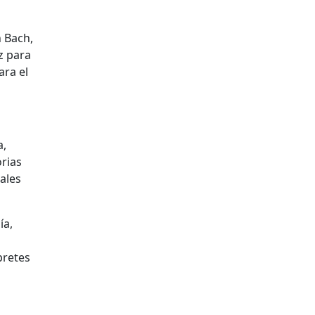
n Bach,
z para
ara el
a,
orias
ales
ía,
pretes