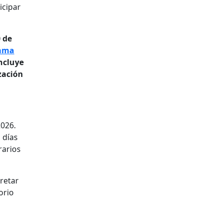
icipar
0 de
rama
ncluye
zación
2026.
 días
rarios
pretar
orio