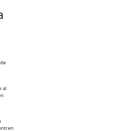
a
 al
en
á
entren