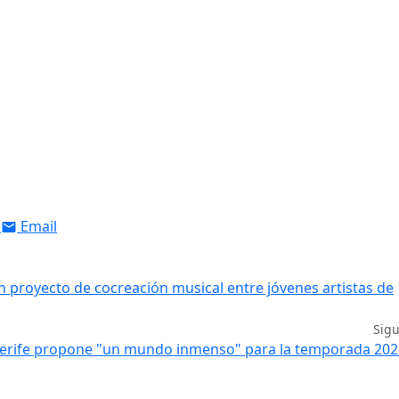
Email
proyecto de cocreación musical entre jóvenes artistas de
Sig
erife propone "un mundo inmenso" para la temporada 202