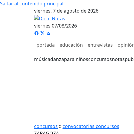
Saltar al contenido principal
viernes, 7 de agosto de 2026
viernes 07/08/2026
portada
educación
entrevistas
opinió
música
danza
para niños
concursos
notas
pub
concursos
::
convocatorias concursos
ZARAGOZA