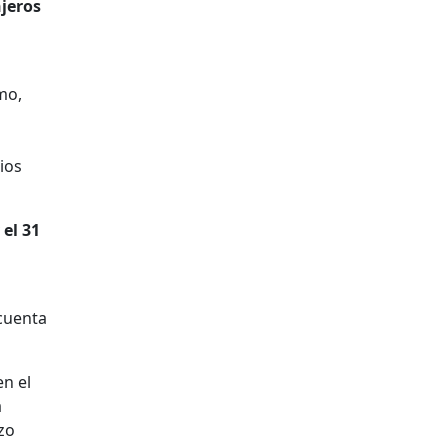
njeros
a
mo,
ios
el 31
 cuenta
n el
a
zo