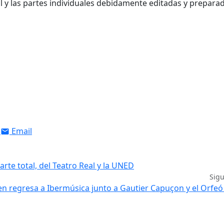
 y las partes individuales debidamente editadas y prepara
Email
rte total, del Teatro Real y la UNED
Sig
en regresa a Ibermúsica junto a Gautier Capuçon y el Orfeó