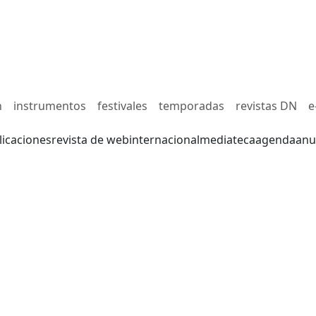
n
instrumentos
festivales
temporadas
revistas DN
e
licaciones
revista de web
internacional
mediateca
agenda
anu