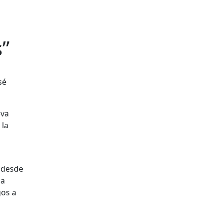
”
eva
 la
a desde
ha
gos a