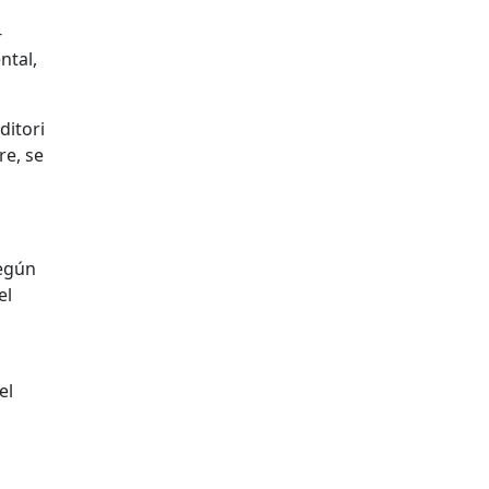
-
ntal,
ditori
re, se
Según
el
el