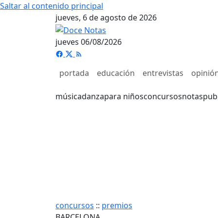
Saltar al contenido principal
jueves, 6 de agosto de 2026
jueves 06/08/2026
portada
educación
entrevistas
opinió
música
danza
para niños
concursos
notas
pub
concursos
::
premios
BARCELONA