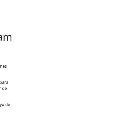
lam
 para
r de
oyo de