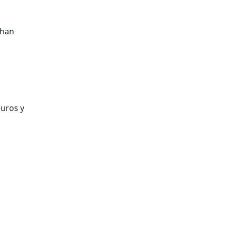
 han
n
euros y