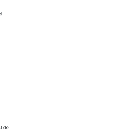
el
10 de