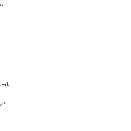
ra,
val,
y el