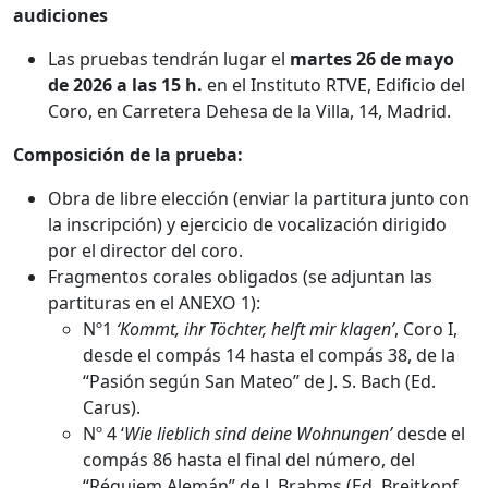
audiciones
Las pruebas tendrán lugar el
martes 26 de mayo
de 2026 a las 15 h.
en el Instituto RTVE, Edificio del
Coro, en Carretera Dehesa de la Villa, 14, Madrid.
Composición de la prueba:
Obra de libre elección (enviar la partitura junto con
la inscripción) y ejercicio de vocalización dirigido
por el director del coro.
Fragmentos corales obligados (se adjuntan las
partituras en el ANEXO 1):
Nº1
‘Kommt, ihr Töchter, helft mir klagen’
, Coro I,
desde el compás 14 hasta el compás 38, de la
“Pasión según San Mateo” de J. S. Bach (Ed.
Carus).
Nº 4 ‘
Wie lieblich sind deine Wohnungen’
desde el
compás 86 hasta el final del número, del
“Réquiem Alemán” de J. Brahms (Ed. Breitkopf