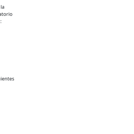
 la
atorio
:
uientes