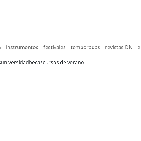
n
instrumentos
festivales
temporadas
revistas DN
e
s
universidad
becas
cursos de verano