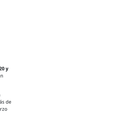
20 y
un
a
ás de
erzo