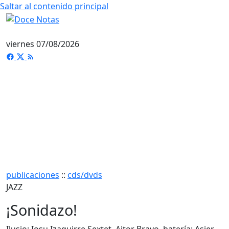
Saltar al contenido principal
viernes 07/08/2026
publicaciones
::
cds/dvds
JAZZ
¡Sonidazo!
Ilusio: Iosu Izaguirre Sextet. Aitor Bravo, batería; Asier