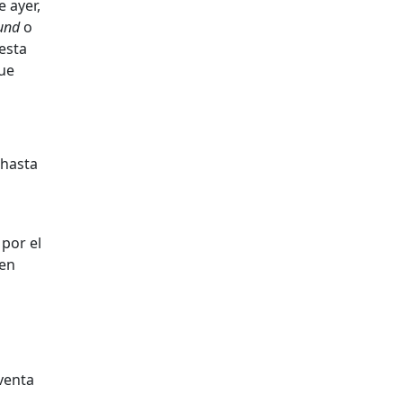
 ayer,
und
o
esta
que
 hasta
por el
 en
a
 venta