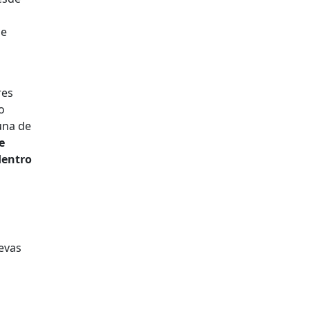
ue
res
o
una de
e
dentro
uevas