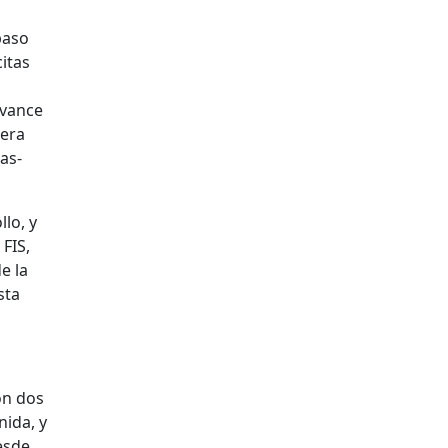
paso
itas
avance
pera
as-
lo, y
 FIS,
e la
sta
on dos
nida, y
desde