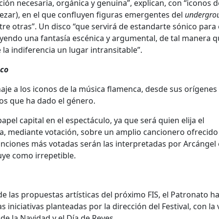
ón necesaria, orgánica y genuina”, explican, con “iconos de
zar), en el que confluyen figuras emergentes del
undergro
re otras”. Un disco “que servirá de estandarte sónico para 
uyendo una fantasía escénica y argumental, de tal manera 
a indiferencia un lugar intransitable”.
co
aje a los iconos de la música flamenca, desde sus orígenes
cos que ha dado el género.
apel capital en el espectáculo, ya que será quien elija el
a, mediante votación, sobre un amplio cancionero ofrecido 
 canciones más votadas serán las interpretadas por Arcángel
uye como irrepetible.
e las propuestas artísticas del próximo FIS, el Patronato h
iniciativas planteadas por la dirección del Festival, con la
de la Navidad y el Día de Reyes.