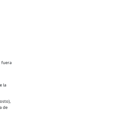
e la
osto),
ca de