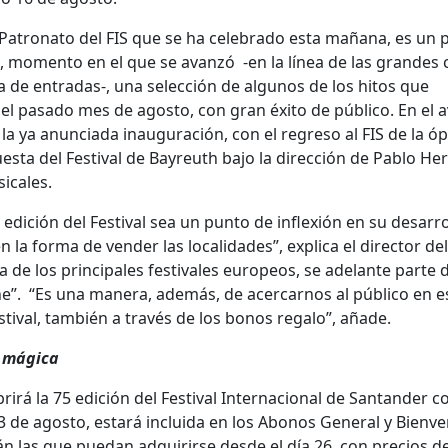
 Patronato del FIS que se ha celebrado esta mañana, es un 
, momento en el que se avanzó -en la línea de las grandes c
ta de entradas-, una selección de algunos de los hitos que
l pasado mes de agosto, con gran éxito de público. En el 
a la ya anunciada inauguración, con el regreso al FIS de la ó
esta del Festival de Bayreuth bajo la dirección de Pablo Her
icales.
dición del Festival sea un punto de inflexión en su desarrol
la forma de vender las localidades”, explica el director del
a de los principales festivales europeos, se adelante parte d
ne”. “Es una manera, además, de acercarnos al público en e
stival, también a través de los bonos regalo”, añade.
a mágica
rá la 75 edición del Festival Internacional de Santander c
3 de agosto, estará incluida en los Abonos General y Bienve
erán las que puedan adquirirse desde el día 26, con precios 