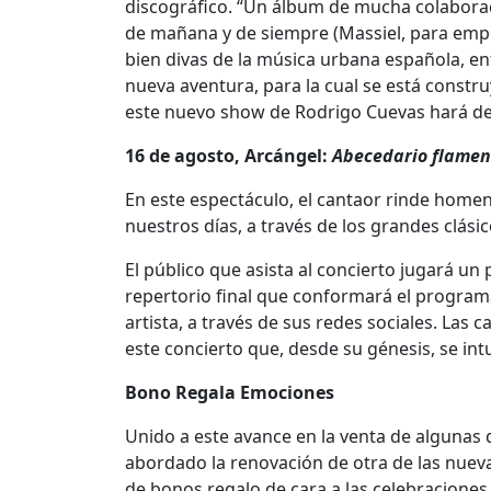
discográfico. “Un álbum de mucha colaboraci
de mañana y de siempre (Massiel, para empe
bien divas de la música urbana española, ent
nueva aventura, para la cual se está constr
este nuevo show de Rodrigo Cuevas hará de l
16 de agosto, Arcángel:
Abecedario flamen
En este espectáculo, el cantaor rinde homen
nuestros días, a través de los grandes clási
El público que asista al concierto jugará un p
repertorio final que conformará el program
artista, a través de sus redes sociales. Las
este concierto que, desde su génesis, se int
Bono Regala Emociones
Unido a este avance en la venta de algunas d
abordado la renovación de otra de las nuevas 
de bonos regalo de cara a las celebraciones 