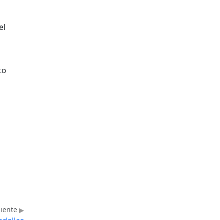
el
to
uiente