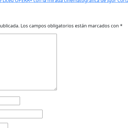
 de Liceu OPERA+ con la mirada cinematográfica de Igor Cort
ublicada.
Los campos obligatorios están marcados con
*