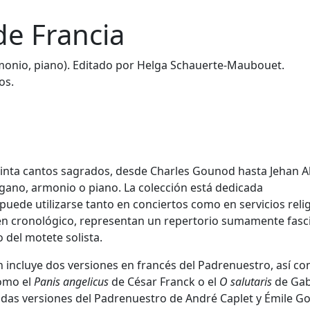
de Francia
rmonio, piano). Editado por Helga Schauerte-Maubouet.
os.
einta cantos sagrados, desde Charles Gounod hasta Jehan Al
ano, armonio o piano. La colección está dedicada
uede utilizarse tanto en conciertos como en servicios relig
den cronológico, representan un repertorio sumamente fasc
o del motete solista.
ón incluye dos versiones en francés del Padrenuestro, así c
como el
Panis angelicus
de César Franck o el
O salutaris
de Gab
uidas versiones del Padrenuestro de André Caplet y Émile Go