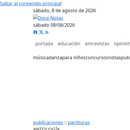
Saltar al contenido principal
sábado, 8 de agosto de 2026
sábado 08/08/2026
portada
educación
entrevistas
opinió
música
danza
para niños
concursos
notas
pub
publicaciones
::
partituras
ANTOLOGÍA