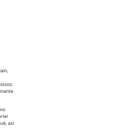
ain,
iosos.
inante
omo
riel
ué, así