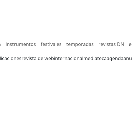
n
instrumentos
festivales
temporadas
revistas DN
e
licaciones
revista de web
internacional
mediateca
agenda
anu