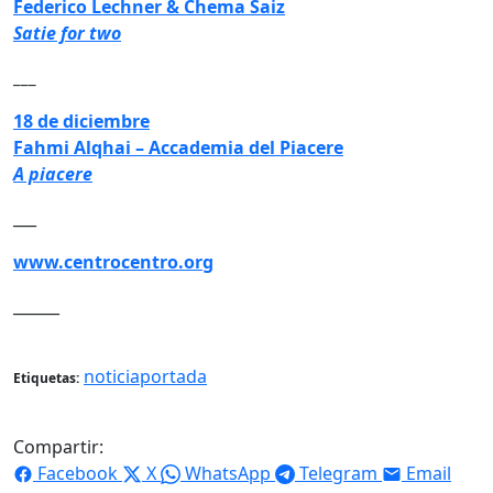
Federico Lechner & Chema Saiz
Satie for two
___
18 de diciembre
Fahmi Alqhai – Accademia del Piacere
A piacere
___
www.centrocentro.org
______
noticiaportada
Etiquetas:
Compartir:
Facebook
X
WhatsApp
Telegram
Email