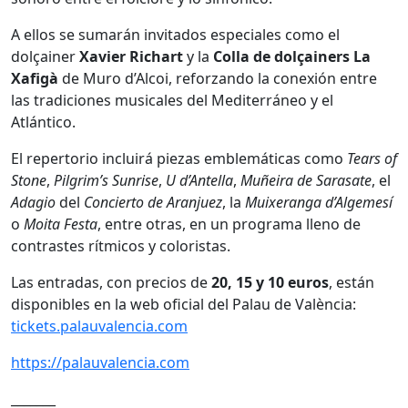
A ellos se sumarán invitados especiales como el
dolçainer
Xavier Richart
y la
Colla de dolçainers La
Xafigà
de Muro d’Alcoi, reforzando la conexión entre
las tradiciones musicales del Mediterráneo y el
Atlántico.
El repertorio incluirá piezas emblemáticas como
Tears of
Stone
,
Pilgrim’s Sunrise
,
U d’Antella
,
Muñeira de Sarasate
, el
Adagio
del
Concierto de Aranjuez
, la
Muixeranga d’Algemesí
o
Moita Festa
, entre otras, en un programa lleno de
contrastes rítmicos y coloristas.
Las entradas, con precios de
20, 15 y 10 euros
, están
disponibles en la web oficial del Palau de València:
tickets.palauvalencia.com
https://palauvalencia.com
_______