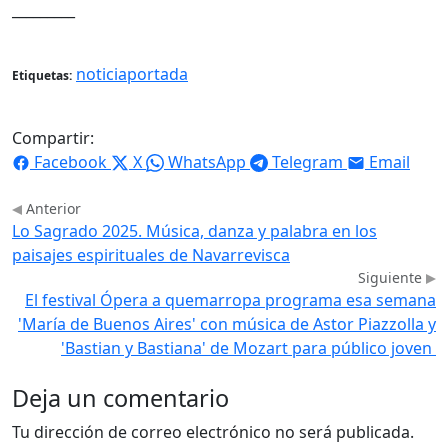
_________
noticiaportada
Etiquetas:
Compartir:
Facebook
X
WhatsApp
Telegram
Email
Anterior
Lo Sagrado 2025. Música, danza y palabra en los
paisajes espirituales de Navarrevisca
Siguiente
El festival Ópera a quemarropa programa esa semana
'María de Buenos Aires' con música de Astor Piazzolla y
'Bastian y Bastiana' de Mozart para público joven
Deja un comentario
Tu dirección de correo electrónico no será publicada.