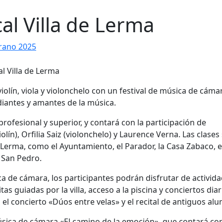
al Villa de Lerma
rano 2025
olín, viola y violonchelo con un festival de música de cáma
diantes y amantes de la música.
 profesional y superior, y contará con la participación de
ín), Orfilia Saiz (violonchelo) y Laurence Verna.
Las clases
Lerma, como el Ayuntamiento, el Parador, la Casa Zabaco, e
e San Pedro.
ca de cámara, los participantes podrán disfrutar de activid
s guiadas por la villa, acceso a la piscina y conciertos diar
el concierto «Dúos entre velas» y el recital de antiguos al
música de cámara «El camino de la emoción», que contará con