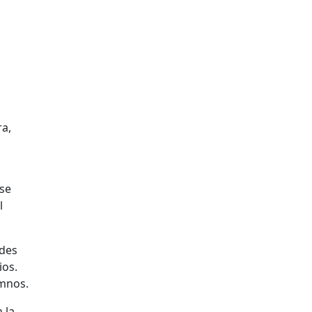
ra,
 se
l
ades
ios.
umnos.
 la