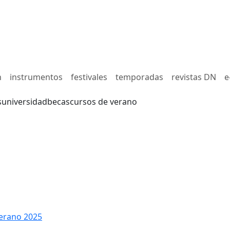
n
instrumentos
festivales
temporadas
revistas DN
e
s
universidad
becas
cursos de verano
erano 2025