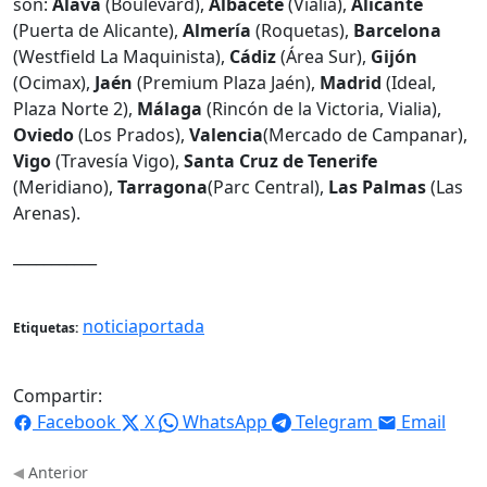
son:
Álava
(Boulevard),
Albacete
(Vialia),
Alicante
(Puerta de Alicante),
Almería
(Roquetas),
Barcelona
(Westfield La Maquinista),
Cádiz
(Área Sur),
Gijón
(Ocimax),
Jaén
(Premium Plaza Jaén),
Madrid
(Ideal,
Plaza Norte 2),
Málaga
(Rincón de la Victoria, Vialia),
Oviedo
(Los Prados),
Valencia
(Mercado de Campanar),
Vigo
(Travesía Vigo),
Santa Cruz de Tenerife
(Meridiano),
Tarragona
(Parc Central),
Las Palmas
(Las
Arenas).
___________
noticiaportada
Etiquetas:
Compartir:
Facebook
X
WhatsApp
Telegram
Email
Anterior