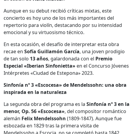
Aunque en su debut recibió críticas mixtas, este
concierto es hoy uno de los más importantes del
repertorio para violín, destacando por su intensidad
emocional y su virtuosismo técnico.
En esta ocasión, el desafío de interpretar esta obra
recae en
Sofía Guillamón García
, una joven prodigio
de tan solo
13 años
, galardonada con el
Premio
Especial «Iberian Sinfonietta»
en el Concurso Jóvenes
Intérpretes «Ciudad de Estepona» 2023.
Sinfonía nº 3 «Escocesa» de Mendelssohn: una obra
inspirada en la naturaleza
La segunda obra del programa es la
Sinfonía
nº 3 en la
menor, Op. 56 «Escocesa»
, del compositor romántico
alemán
Felix Mendelssohn
(1809-1847). Aunque fue
esbozada en 1829 tras la primera visita de
Mendelssohn a Escocia, no se completó hasta 1842.