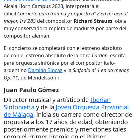
Alcalá Horn Campus 2023, interpretará el
difícil
Concierto para trompa y orquesta nº 2 en mi bemol
mayor, TrV 283
del compositor
Richard Strauss
, obra
muy conservadora repleta de madurez por parte del
compositor alemán.
El concierto se completará con el estreno absoluto
de con el estreno absoluto de la obra
Cardón
, escrita
para orquesta sinfónica por el compositor ítalo-
argentino
Damián Bincaz
y la
Sinfonía nº 1 en do menor,
Op. 11,
de Mendelssohn.
Juan Paulo Gómez
Director musical y artístico de
Iberian
Sinfonietta
y de la
Joven Orquesta Provincial
de Málaga
, inicia su carrera como director de
orquesta a los 17 años de edad, obteniendo
posteriormente premios y menciones tales
como el Primer Premio en el Primer