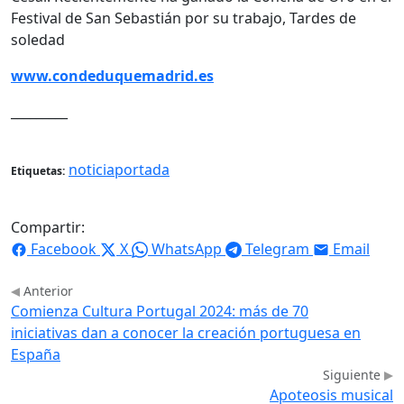
Festival de San Sebastián por su trabajo, Tardes de
soledad
www.condeduquemadrid.es
_________
noticiaportada
Etiquetas:
Compartir:
Facebook
X
WhatsApp
Telegram
Email
Anterior
Comienza Cultura Portugal 2024: más de 70
iniciativas dan a conocer la creación portuguesa en
España
Siguiente
Apoteosis musical