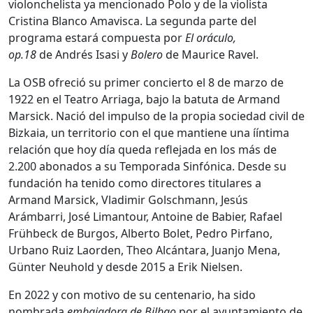
violonchelista ya mencionado Polo y de la violista
Cristina Blanco Amavisca. La segunda parte del
programa estará compuesta por
El oráculo,
op.18
de Andrés Isasi y
Bolero
de Maurice Ravel.
La OSB ofreció su primer concierto el 8 de marzo de
1922 en el Teatro Arriaga, bajo la batuta de Armand
Marsick. Nació del impulso de la propia sociedad civil de
Bizkaia, un territorio con el que mantiene una ííntima
relación que hoy día queda reflejada en los más de
2.200 abonados a su Temporada Sinfónica. Desde su
fundación ha tenido como directores titulares a
Armand Marsick, Vladimir Golschmann, Jesús
Arámbarri, José Limantour, Antoine de Babier, Rafael
Frühbeck de Burgos, Alberto Bolet, Pedro Pirfano,
Urbano Ruiz Laorden, Theo Alcántara, Juanjo Mena,
Günter Neuhold y desde 2015 a Erik Nielsen.
En 2022 y con motivo de su centenario, ha sido
nombrada
embajadora de Bilbao
por el ayuntamiento de