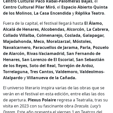
Centro Cultural Paco Rabal-Palomeras Bajas
, el
Centro Cultural Pilar Miró
, el
Espacio Abierto Quinta
de los Molinos
,
La Casa Encendida
y
Réplika Teatro
.
Fuera de la capital, el festival llegará hasta
El Álamo,
Alcalá de Henares, Alcobendas, Alcorcón, La Cabrera,
Collado Villalba, Colmenarejo, Coslada, Galapagar,
Majadahonda, Meco, Moralzarzal, Móstoles,
Navalcarnero, Paracuellos de Jarama, Parla, Pozuelo
de Alarcón, Rivas-Vaciamadrid, San Fernando de
Henares, San Lorenzo de El Escorial, San Sebastián
de los Reyes, Soto del Real, Torrejón de Ardoz,
Torrelaguna, Tres Cantos, Valdemoro, Valdeolmos-
Alalpardo
y
Villanueva de la Cañada.
El universo literario inspira varias de las obras que se
verán en el festival en esta edición, entre ellas las dos
de apertura.
Plexus Polaire
regresa a Teatralia, tras su
visita en 2023 con su fascinante obra
Dracula. Lucy’s
Dream
. Este año presenta el viernes 1 en Teatros del