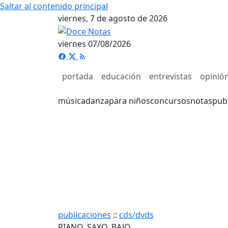
Saltar al contenido principal
viernes, 7 de agosto de 2026
viernes 07/08/2026
portada
educación
entrevistas
opinió
música
danza
para niños
concursos
notas
pub
publicaciones
::
cds/dvds
PIANO, SAXO, BAJO