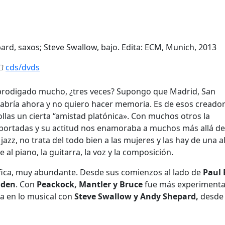
epard, saxos; Steve Swallow, bajo. Edita: ECM, Munich, 2013
cds/dvds
prodigado mucho, ¿tres veces? Supongo que Madrid, San
abría ahora y no quiero hacer memoria. Es de esos creador
llas un cierta “amistad platónica». Con muchos otros la
 portadas y su actitud nos enamoraba a muchos más allá de
 jazz, no trata del todo bien a las mujeres y las hay de una a
al piano, la guitarra, la voz y la composición.
ífica, muy abundante. Desde sus comienzos al lado de
Paul 
den
. Con
Peackock, Mantler y Bruce
fue más experimenta
ra en lo musical con
Steve Swallow y Andy Shepard,
desde 