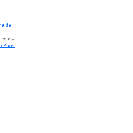
na de
uiente
ep Pons