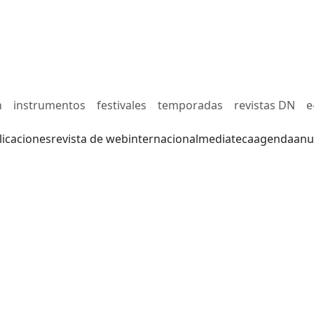
n
instrumentos
festivales
temporadas
revistas DN
e
licaciones
revista de web
internacional
mediateca
agenda
anu