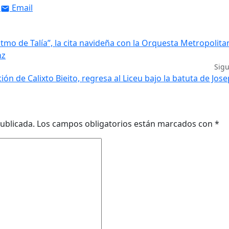
Email
itmo de Talía”, la cita navideña con la Orquesta Metropolita
nz
Sig
ón de Calixto Bieito, regresa al Liceu bajo la batuta de Jos
ublicada.
Los campos obligatorios están marcados con
*