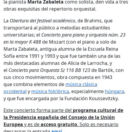
la pianista
Marta Zabaleta
como solista, den vida a tres
obras exquisitas del repertorio orquestal.
La
Obertura del festival académico
, de Brahms, que
transportará al público a melodías estudiantiles
universitarias; el
Concierto para piano y orquesta núm. 23
en la mayor K 488
de Mozart (con el piano a solo de
Marta Zabaleta, antigua alumna de la Escuela Reina
Sofía entre 1991 y 1993 y que fue también una de las
más destacadas alumnas de Alicia de Larrocha, y
el
Concierto para Orquesta
Sz 116 BB 123
de Bartók, con
sus cinco movimientos, obra compuesta en 1943
que combina elementos de
música clásica
occidental
y
música folclórica
, especialmente
húngara
,
y que fue encargada por la Fundación Koussevitzky.
Este concierto forma parte del
programa cultural de
la Presidencia española del Consejo de la Unión
Europea
y es de
acceso gratuito
. Solo es necesario
descargar la entrada
aquí
.