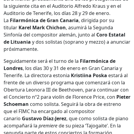
la siguiente cita en el Auditorio Alfredo Kraus y en el
Auditorio de Tenerife, los días 28 y 29 de enero.
La
Filarmónica de Gran Canaria
, dirigida por su
titular
Karel Mark Chichon
, asumirá la Segunda
Sinfonía del compositor alemán, junto al
Coro Estatal
de Lituania
y dos solistas (soprano y mezzo) a anunciar
próximamente.
Seguidamente será el turno de la
Filarmónica de
Londres
, los días 30 y 31 de enero en Gran Canaria y
Tenerife. La directora estonia
Kristiina Poska
estará al
frente de un diverso programa que comenzará con la
Obertura Leonora III de Beethoven, para continuar con
el Concierto nº2 para violín de Florence Price, con
Pieter
Schoeman
como solista. Seguirá la obra de estreno
que el FIMC ha encargado al compositor
canario
Gustavo Díaz-Jerez
, que como solista de piano
acompañará la
premiere
de su pieza ‘Tajogaite’. En la
segunda parte de estos conciertos la formación