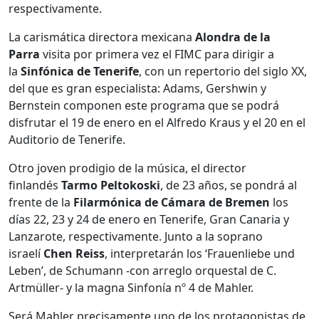
respectivamente.
La carismática directora mexicana
Alondra de la
Parra
visita por primera vez el FIMC para dirigir a
la
Sinfónica de Tenerife
, con un repertorio del siglo XX,
del que es gran especialista: Adams, Gershwin y
Bernstein componen este programa que se podrá
disfrutar el 19 de enero en el Alfredo Kraus y el 20 en el
Auditorio de Tenerife.
Otro joven prodigio de la música, el director
finlandés
Tarmo Peltokoski
, de 23 años, se pondrá al
frente de la
Filarmónica de Cámara de Bremen
los
días 22, 23 y 24 de enero en Tenerife, Gran Canaria y
Lanzarote, respectivamente. Junto a la soprano
israelí
Chen Reiss
, interpretarán los ‘Frauenliebe und
Leben’, de Schumann -con arreglo orquestal de C.
Artmüller- y la magna Sinfonía nº 4 de Mahler.
Será Mahler precisamente uno de los protagonistas de