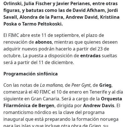
Orlinski, Julia Fischer y Javier Perianes, entre otras
figuras, y batutas como las de David Afkham, Jordi
Savall, Alondra de la Parra, Andrew David, Kristiina
Poska o Tarmo Peltokoski.
El FIMC abre este 11 de septiembre, el plazo de
renovación de
abonos
, mientras que quienes deseen
adquirir nuevos podrán hacerlo a partir del 23 de
octubre. La puesta a disposición de
entradas
sueltas
será a partir del 11 de diciembre.
Programación sinfónica
Con las notas de
La mañana,
de
Peer Gynt
, de
Grieg
,
comenzará el 40 FIMC el 10 de enero en Tenerife y al día
siguiente en Gran Canaria. Será a cargo de la
Orquesta
Filarmónica de Bergen
, dirigida por
Andrew Davis
. El
romanticismo nórdico es la clave del programa
inaugural que está preparando la formación noruega
para las islas y que incluye otra obra de Grieg, su