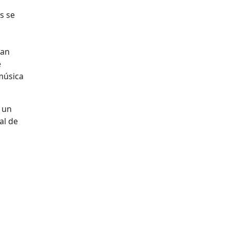
s se
ran
e
música
 un
al de