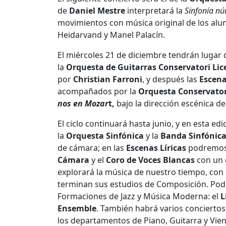
de
Daniel Mestre
interpretará la
Sinfonía nú
movimientos con música original de los al
Heidarvand y Manel Palacín.
El miércoles 21 de diciembre tendrán lugar 
la
Orquesta de Guitarras Conservatori Lic
por
Christian Farroni
, y después las
Escena
acompañados por la
Orquesta Conservator
nos en Mozar
t,
bajo la dirección escénica d
El ciclo continuará hasta junio, y en esta e
la
Orquesta Sinfónica
y la
Banda
Sinfónic
de cámara; en las
Escenas Líricas
podremos d
Cámara
y el
Coro de Voces Blancas
con un g
explorará la música de nuestro tiempo, con 
terminan sus estudios de Composición. Pod
Formaciones de Jazz y Música Moderna: el
L
Ensemble
. También habrá varios conciertos
los departamentos de Piano, Guitarra y Vien