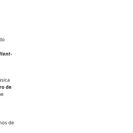
ido
lant-
úsica
ro de
ue
mnos de