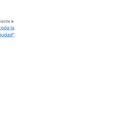
uiente
toda la
ciudad”