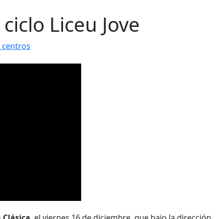
ciclo Liceu Jove
 centros
 Clásica
, el viernes 16 de diciembre, que bajo la dirección