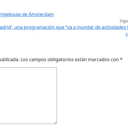
certgebouw de Ámsterdam
Sig
adrid’, una programación que “va a inundar de actividades 
ublicada.
Los campos obligatorios están marcados con
*