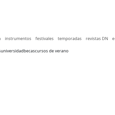
n
instrumentos
festivales
temporadas
revistas DN
e
s
universidad
becas
cursos de verano