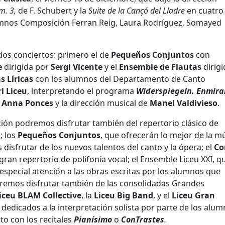
m. 3,
de F. Schubert y la
Suite de la Cançó del Lladre
en cuatro
umnos Composición Ferran Reig, Laura Rodríguez, Somayed
dos conciertos: primero el de
Pequeños Conjuntos
con
e
dirigida por
Sergi Vicente
y el
Ensemble de Flautas
dirig
s Líricas
con los alumnos del Departamento de Canto
i Liceu
, interpretando el programa
Widerspiegeln. Enmiral
e
Anna Ponces
y la dirección musical de
Manel
Valdivieso
.
dición podremos disfrutar también del repertorio clásico de
a
; los
Pequeños Conjuntos
, que ofrecerán lo mejor de la m
isfrutar de los nuevos talentos del canto y la ópera; el
Co
ran repertorio de polifonía vocal; el Ensemble Liceu XXI, q
especial atención a las obras escritas por los alumnos que
remos disfrutar también de las consolidadas Grandes
iceu BLAM Collective
, la
Liceu Big Band
, y el
Liceu Gran
 dedicados a la interpretación solista por parte de los alu
to con los recitales
Pianísimo
o
ConTrastes
.