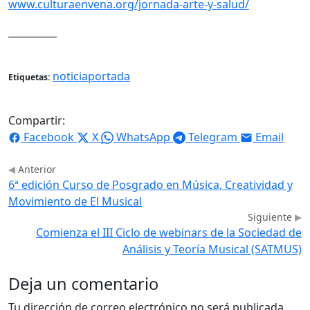
www.culturaenvena.org/jornada-arte-y-salud/
__________
noticiaportada
Etiquetas:
Compartir:
Facebook
X
WhatsApp
Telegram
Email
Anterior
6ª edición Curso de Posgrado en Música, Creatividad y
Movimiento de El Musical
Siguiente
Comienza el III Ciclo de webinars de la Sociedad de
Análisis y Teoría Musical (SATMUS)
Deja un comentario
Tu dirección de correo electrónico no será publicada.