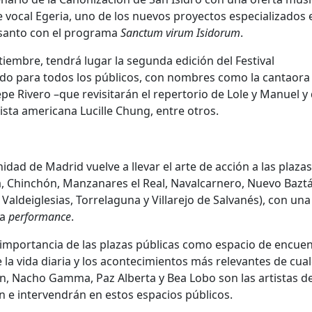
e vocal Egeria, uno de los nuevos proyectos especializados 
l santo con el programa
Sanctum virum Isidorum
.
embre, tendrá lugar la segunda edición del Festival
igido para todos los públicos, con nombres como la cantaora
pe Rivero –que revisitarán el repertorio de Lole y Manuel y
ista americana Lucille Chung, entre otros.
idad de Madrid vuelve a llevar el arte de acción a las plazas
ya, Chinchón, Manzanares el Real, Navalcarnero, Nuevo Bazt
 Valdeiglesias, Torrelaguna y Villarejo de Salvanés), con una
la
performance
.
 importancia de las plazas públicas como espacio de encuen
e la vida diaria y los acontecimientos más relevantes de cua
en, Nacho Gamma, Paz Alberta y Bea Lobo son las artistas de
 e intervendrán en estos espacios públicos.