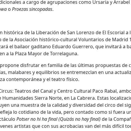
radicionales a cargo de agrupaciones como Ursaria y Arrabel
Bowa
o
Proezas sincopadas
.
histórica de la Liberación de San Lorenzo de El Escorial a 
 de la Asociación histórico-cultural Voluntarios de Madrid 
zará el bailaor gaditano Eduardo Guerrero, que invitará a ba
en a la Plaza Mayor de Torrelaguna.
 propone disfrutar en familia de las últimas propuestas de c
acias, malabares y equilibrios se entremezclan en una actuali
nza contemporánea y el teatro físico.
Circus: Teatros del Canal y Centro Cultural Paco Rabal, amb
e Humanidades Sierra Norte, en La Cabrera. Estas localizac
en una muestra de la calidad y diversidad del circo del sig
refleja lo cotidiano de la vida, pero contado como si fuera u
ectáculo
Potser no hi ha final (Quizás no hay final)
de la Compañ
óvenes artistas que con sus acrobacias van del más difícil to