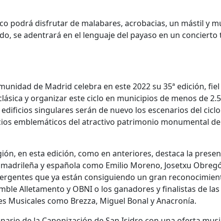
ico podrá disfrutar de malabares, acrobacias, un mástil y 
bedo, se adentrará en el lenguaje del payaso en un concierto 
omunidad de Madrid celebra en este 2022 su 35ª edición, fiel
clásica y organizar este ciclo en municipios de menos de 2.
o edificios singulares serán de nuevo los escenarios del ciclo
acios emblemáticos del atractivo patrimonio monumental de
ión, en esta edición, como en anteriores, destaca la presen
 madrileña y española como Emilio Moreno, Josetxu Obreg
ergentes que ya están consiguiendo un gran reconocimien
mble Alletamento y OBNI o los ganadores y finalistas de las
es Musicales como Brezza, Miguel Bonal y Anacronía.
nario de la Canonización de San Isidro con una oferta musi