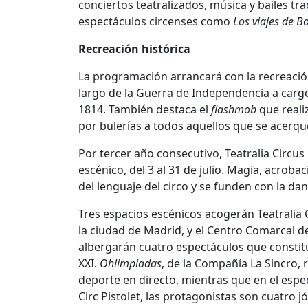
conciertos teatralizados, música y bailes t
espectáculos circenses como
Los viajes de 
Recreación histórica
La programación arrancará con la recreación 
largo de la Guerra de Independencia a cargo
1814. También destaca el
flashmob
que reali
por bulerías a todos aquellos que se acerqu
Por tercer año consecutivo, Teatralia Circus
escénico, del 3 al 31 de julio. Magia, acrob
del lenguaje del circo y se funden con la da
Tres espacios escénicos acogerán Teatralia 
la ciudad de Madrid, y el Centro Comarcal d
albergarán cuatro espectáculos que constituy
XXI.
Ohlimpiadas
, de la Compañía La Sincro, 
deporte en directo, mientras que en el esp
Circ Pistolet, las protagonistas son cuatro j