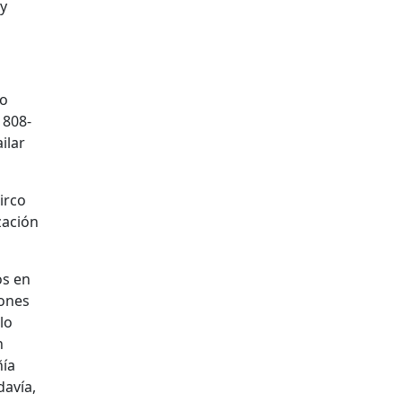
 y
lo
1808-
ilar
irco
zación
os en
iones
lo
n
ía
davía,