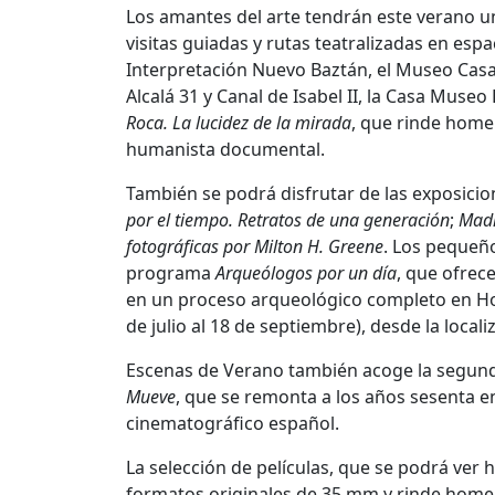
Los amantes del arte tendrán este verano una 
visitas guiadas y rutas teatralizadas en es
Interpretación Nuevo Baztán, el Museo Casa 
Alcalá 31 y Canal de Isabel II, la Casa Muse
Roca. La lucidez de la mirada
, que rinde home
humanista documental.
También se podrá disfrutar de las exposici
por el tiempo. Retratos de una generación
;
Madr
fotográficas por Milton H. Greene
. Los pequeño
programa
Arqueólogos por un día
, que ofrec
en un proceso arqueológico completo en Hoyo
de julio al 18 de septiembre), desde la local
Escenas de Verano también acoge la segunda 
Mueve
, que se remonta a los años sesenta e
cinematográfico español.
La selección de películas, que se podrá ver h
formatos originales de 35 mm y rinde homen