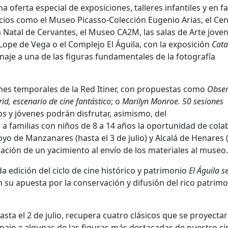
oferta especial de exposiciones, talleres infantiles y en fa
pacios como el Museo Picasso-Colección Eugenio Arias, el Ce
Natal de Cervantes, el Museo CA2M, las salas de Arte joven
o Lope de Vega o el Complejo El Águila, con la exposición
Cata
naje a una de las figuras fundamentales de la fotografía
ones temporales de la Red Itiner, con propuestas como
Obse
id, escenario de cine fantástico
; o
Marilyn Monroe. 50 sesiones
s y jóvenes podrán disfrutar, asimismo, del
e a familias con niños de 8 a 14 años la oportunidad de cola
 de Manzanares (hasta el 3 de julio) y Alcalá de Henares 
ización de un yacimiento al envío de los materiales al museo.
edición del ciclo de cine histórico y patrimonio
El Águila s
n su apuesta por la conservación y difusión del rico patrim
asta el 2 de julio, recupera cuatro clásicos que se proyecta
aje a algunas de las figuras más destacadas de nuestro ci