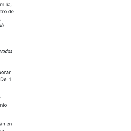
milia,
ntro de
,
là-
rvados
borar
(Del 1
e
onio
rán en
ne