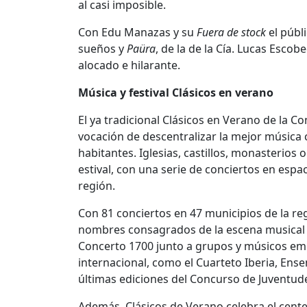
al casi imposible.
Con Edu Manazas y su
Fuera de stock
el públ
sueños y
Paüra
, de la de la Cía. Lucas Esco
alocado e hilarante.
Música y festival Clásicos en verano
El ya tradicional Clásicos en Verano de la C
vocación de descentralizar la mejor música 
habitantes. Iglesias, castillos, monasterios 
estival, con una serie de conciertos en esp
región.
Con 81 conciertos en 47 municipios de la reg
nombres consagrados de la escena musical
Concerto 1700 junto a grupos y músicos em
internacional, como el Cuarteto Iberia, Ense
últimas ediciones del Concurso de Juventud
Además, Clásicos de Verano celebra el cente