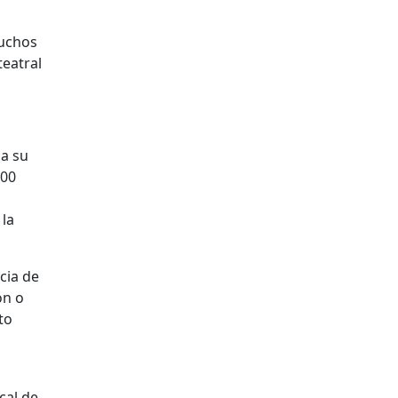
muchos
teatral
 a su
500
 la
cia de
ón o
to
cal de