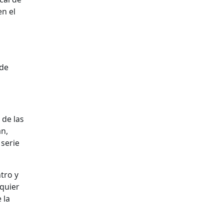
en el
 de
 de las
án,
 serie
tro y
lquier
 la