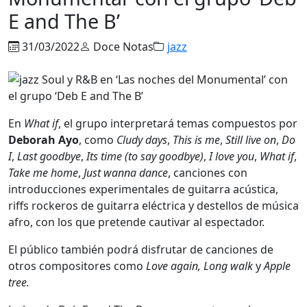
E and The B’
31/03/2022
Doce Notas
jazz
En
What if
, el grupo interpretará temas compuestos por
Deborah Ayo
, como
Cludy days
,
This is me
,
Still live on
,
Do
I
,
Last goodbye
,
Its time (to say goodbye)
,
I love you
,
What if
,
Take me home
,
Just wanna dance
, canciones con
introducciones experimentales de guitarra acústica,
riffs rockeros de guitarra eléctrica y destellos de música
afro, con los que pretende cautivar al espectador.
El público también podrá disfrutar de canciones de
otros compositores como
Love again, Long walk
y
Apple
tree.