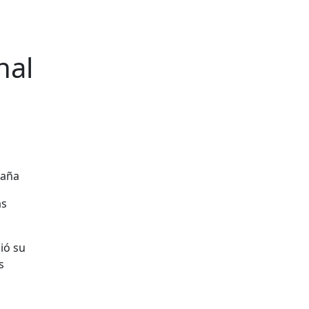
nal
as
ió su
s