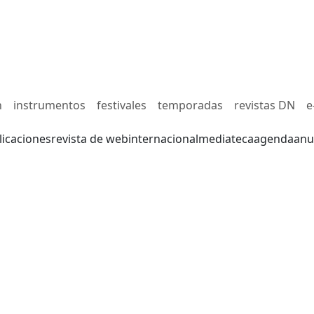
n
instrumentos
festivales
temporadas
revistas DN
e
licaciones
revista de web
internacional
mediateca
agenda
anu