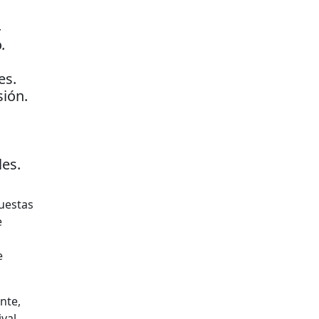
4
o
.
es.
sión.
es.
uestas
e
e
nte,
ival