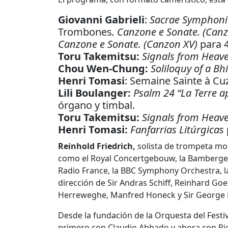
Giovanni Gabrieli
:
Sacrae Symphonia
Trombones
. Canzone e Sonate. (Can
Canzone e Sonate. (Canzon XV)
para 
Toru Takemitsu:
Signals from Heaven
Chou Wen-Chung:
Soliloquy of a Bh
Henri Tomasi
: Semaine Sainte à Cu
Lili Boulanger:
Psalm 24 “La Terre ap
órgano y timbal.
Toru Takemitsu:
Signals from Heaven
Henri Tomasi:
Fanfarrias Litúrgicas
Reinhold Friedrich,
solista de trompeta mo
como el Royal Concertgebouw, la Bamberge
Radio France, la BBC Symphony Orchestra, la
dirección de Sir Andras Schiff, Reinhard Go
Herreweghe, Manfred Honeck y Sir George B
Desde la fundación de la Orquesta del Festi
primero con Claudio Abbado y ahora con Ricca