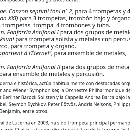
e. Canzon septimi toni nº 2,
para 4 trompetas y 
zon XXI)
para 3 trompetas, trombón bajo y órgan
4 trompetas, trompa, 4 trombones y tuba.
. Fanfarria Antifonal I
para dos grupos de metal
iksuni
para trompeta solista y metales con percu
zco, para trompeta y órgano.
partient à l‘Éternel”,
para ensemble de metales,
. Fanfarria Antifonal II
para dos grupos de metal
para ensemble de metales y percusión.
derna e histórica, actúa habitualmente con destacadas orq
r and Wiener Symphoniker, la Orchestre Philharmonique d
 Berliner Barock Solisten y la Cappella Andrea Barca bajo la
ebel, Seymon Bychkov, Peter Eötvös, Andris Nelsons, Philipp
enjamin, entre otros.
val de Lucerna en 2003, ha sido trompeta principal permane
rdo Chailly, así como director artístico de la Lucerne Fest