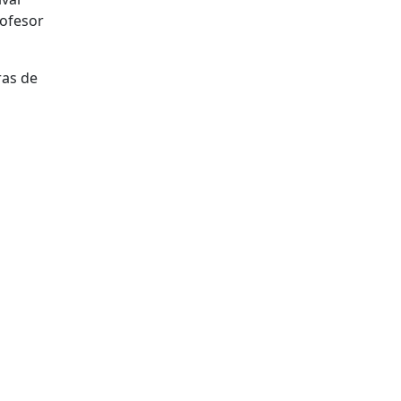
rofesor
ras de