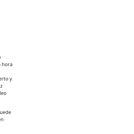
e
a hora
erto y
ez
deo
puede
en