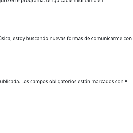
iguro en e programa, tengo cable midi tambien
úsica, estoy buscando nuevas formas de comunicarme con
ublicada.
Los campos obligatorios están marcados con
*