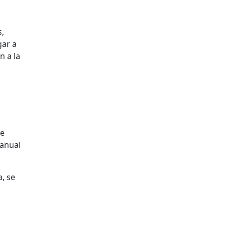
s,
gar a
n a la
te
 anual
, se