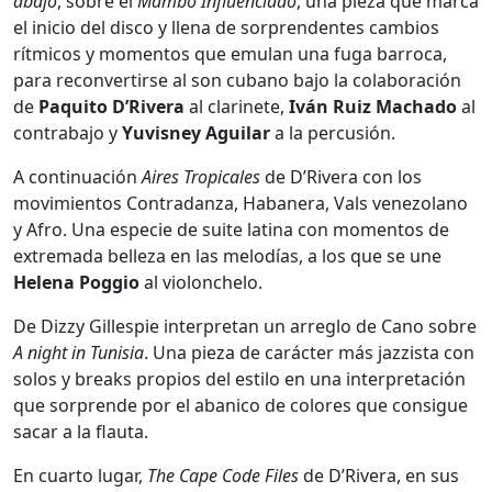
abajo
, sobre el
Mambo Influenciado
, una pieza que marca
el inicio del disco y llena de sorprendentes cambios
rítmicos y momentos que emulan una fuga barroca,
para reconvertirse al son cubano bajo la colaboración
de
Paquito D’Rivera
al clarinete,
Iván Ruiz Machado
al
contrabajo y
Yuvisney Aguilar
a la percusión.
A continuación
Aires Tropicales
de D’Rivera con los
movimientos Contradanza, Habanera, Vals venezolano
y Afro. Una especie de suite latina con momentos de
extremada belleza en las melodías, a los que se une
Helena Poggio
al violonchelo.
De Dizzy Gillespie interpretan un arreglo de Cano sobre
A night in Tunisia
. Una pieza de carácter más jazzista con
solos y breaks propios del estilo en una interpretación
que sorprende por el abanico de colores que consigue
sacar a la flauta.
En cuarto lugar,
The Cape Code Files
de D’Rivera, en sus