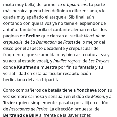
mixta muy bella) del primer
tu m’appartiens
. La parte
más heroica queda bien definida y diferenciada, y le
queda muy apañado el ataque al Sib final, aún
contando con que la voz ya no tiene el esplendor de
antaño. También brilla el cantante alemán en las dos
páginas de
Berlioz
que cierran el recital:
Merci, doux
crepuscule
, de
La Damnation de Faust
(de lo mejor del
disco por el aspecto decadente y crepuscular del
fragmento, que se amolda muy bien a su naturaleza y
su actual estado vocal), y
Inutiles regrets
, de
Les Troyens
,
donde
Kaufmann
muestra por fin su fantasía y su
versatilidad en esta particular recapitulación
berlioziana del aria tripartita.
Como compañeros de batalla tiene a
Yoncheva
(con su
voz siempre carnosa y sensual) en el dúo de
Manon
, y a
Tezier
(quien, simplemente, pasaba por allí) en el dúo
de
Pescadores de Perlas
. La dirección orquestal de
Bertrand de Billy
al frente de la Bayerisches