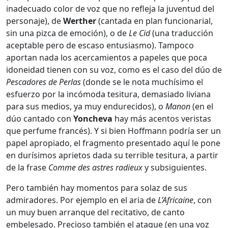
inadecuado color de voz que no refleja la juventud del
personaje), de
Werther
(cantada en plan funcionarial,
sin una pizca de emoción), o de
Le Cid
(una traducción
aceptable pero de escaso entusiasmo). Tampoco
aportan nada los acercamientos a papeles que poca
idoneidad tienen con su voz, como es el caso del dúo de
Pescadores de Perlas
(donde se le nota muchísimo el
esfuerzo por la incómoda tesitura, demasiado liviana
para sus medios, ya muy endurecidos), o
Manon
(en el
dúo cantado con
Yoncheva
hay más acentos veristas
que perfume francés). Y si bien Hoffmann podría ser un
papel apropiado, el fragmento presentado aquí le pone
en durísimos aprietos dada su terrible tesitura, a partir
de la frase
Comme des astres radieux
y subsiguientes.
Pero también hay momentos para solaz de sus
admiradores. Por ejemplo en el aria de
L’Africaine
, con
un muy buen arranque del recitativo, de canto
embelesado. Precioso también el ataque (en una voz