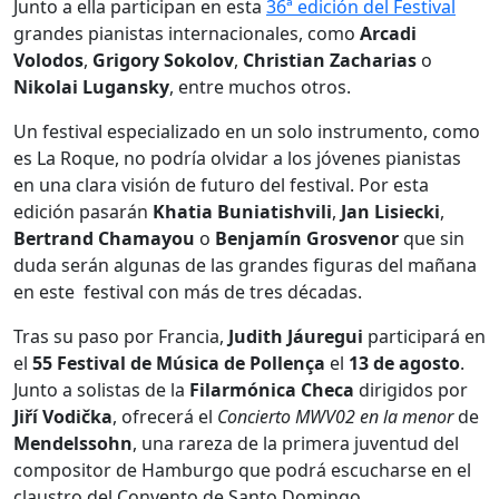
Junto a ella participan en esta
36ª edición del Festival
grandes pianistas internacionales, como
Arcadi
Volodos
,
Grigory Sokolov
,
Christian Zacharias
o
Nikolai Lugansky
, entre muchos otros.
Un festival especializado en un solo instrumento, como
es La Roque, no podría olvidar a los jóvenes pianistas
en una clara visión de futuro del festival. Por esta
edición pasarán
Khatia Buniatishvili
,
Jan Lisiecki
,
Bertrand Chamayou
o
Benjamín Grosvenor
que sin
duda serán algunas de las grandes figuras del mañana
en este festival con más de tres décadas.
Tras su paso por Francia,
Judith Jáuregui
participará en
el
55 Festival de Música de Pollença
el
13 de agosto
.
Junto a solistas de la
Filarmónica Checa
dirigidos por
Jiří Vodička
, ofrecerá el
Concierto MWV02 en la menor
de
Mendelssohn
, una rareza de la primera juventud del
compositor de Hamburgo que podrá escucharse en el
claustro del Convento de Santo Domingo.