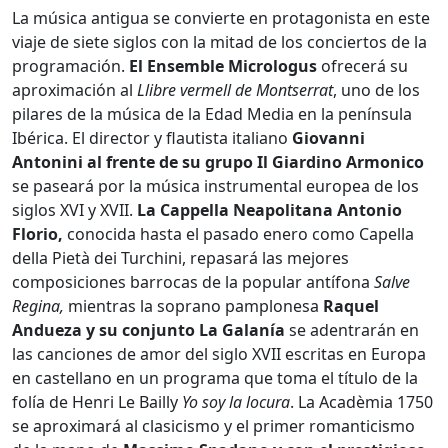
La música antigua se convierte en protagonista en este
viaje de siete siglos con la mitad de los conciertos de la
programación.
El Ensemble Micrologus
ofrecerá su
aproximación al
Llibre vermell de Montserrat
, uno de los
pilares de la música de la Edad Media en la península
Ibérica. El director y flautista italiano
Giovanni
Antonini al frente de su grupo Il Giardino Armonico
se paseará por la música instrumental europea de los
siglos XVI y XVII.
La Cappella Neapolitana Antonio
Florio,
conocida hasta el pasado enero como Capella
della Pietà dei Turchini, repasará las mejores
composiciones barrocas de la popular antífona
Salve
Regina,
mientras la soprano pamplonesa
Raquel
Andueza y su conjunto La Galanía
se adentrarán en
las canciones de amor del siglo XVII escritas en Europa
en castellano en un programa que toma el título de la
folía de Henri Le Bailly
Yo soy la locura
. La Acadèmia 1750
se aproximará al clasicismo y el primer romanticismo