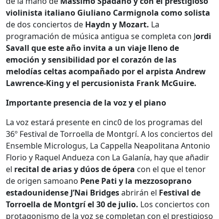
de la mano de
Massimo Spadano y con el prestigioso
violinista italiano Giuliano Carmignola como solista
de dos conciertos de
Haydn y Mozart.
La
programación de música antigua se completa con J
ordi
Savall que este año invita a un viaje lleno de
emoción y sensibilidad por el corazón de las
melodías celtas acompañado por el arpista Andrew
Lawrence-King y el percusionista Frank McGuire.
Importante presencia de la voz y el piano
La voz estará presente en cinc0 de los programas del
36º Festival de Torroella de Montgrí. A los conciertos del
Ensemble Micrologus, La Cappella Neapolitana Antonio
Florio y Raquel Andueza con La Galanía, hay que añadir
el
recital de arias y dúos de ópera
con el que el tenor
de origen samoano
Pene Pati y la mezzosoprano
estadounidense J’Nai Bridges
abrirán el
Festival de
Torroella de Montgrí el 30 de julio.
Los conciertos con
protagonismo de la voz se completan con el prestigioso