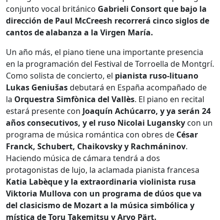
conjunto vocal británico
Gabrieli Consort que bajo la
dirección de Paul McCreesh recorrerá cinco siglos de
cantos de alabanza a la Virgen María.
Un año más, el piano tiene una importante presencia
en la programación del Festival de Torroella de Montgrí.
Como solista de concierto, el
pianista ruso-lituano
Lukas Geniušas
debutará en España acompañado de
la
Orquestra Simfònica del Vallès
. El piano en recital
estará presente con
Joaquín Achúcarro, y ya serán 24
años consecutivos, y el ruso Nicolai Lugansky
con un
programa de música romántica con obres de
César
Franck, Schubert, Chaikovsky y Rachmáninov
.
Haciendo música de cámara tendrá a dos
protagonistas de lujo, la aclamada pianista francesa
Katia Labèque y la extraordinaria violinista rusa
Viktoria Mullova con un programa de dúos que va
del clasicismo de Mozart a la música simbólica y
mística de Toru Takemitsu y Arvo Pärt.