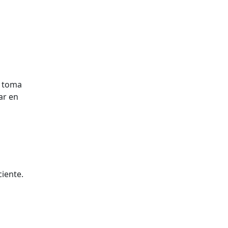
a toma
ar en
ciente.