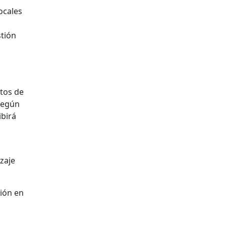
locales
stión
n
tos de
según
ibirá
zaje
ción en