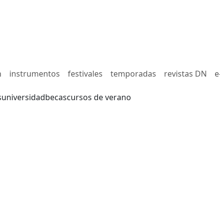
n
instrumentos
festivales
temporadas
revistas DN
e
s
universidad
becas
cursos de verano