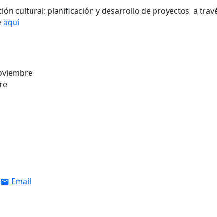
tión cultural: planificación y desarrollo de proyectos a trav
e
aquí
noviembre
re
Email