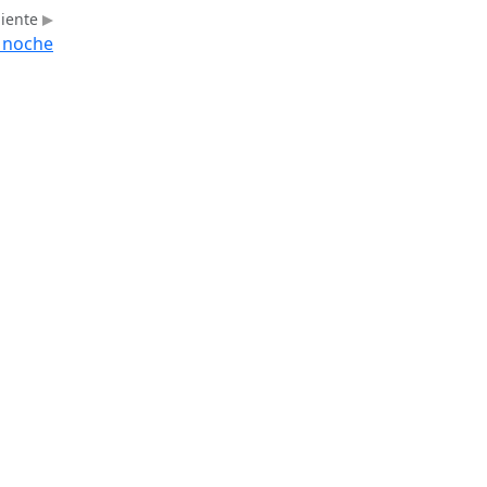
uiente
e noche