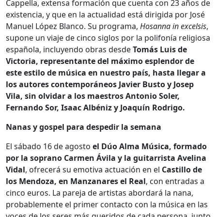
Cappella, extensa formación que cuenta con 23 años de
existencia, y que en la actualidad está dirigida por José
Manuel López Blanco. Su programa,
Hosanna
in
excelsis
,
supone un viaje de cinco siglos por la polifonía religiosa
española, incluyendo obras desde
Tomás Luis de
Victoria, representante del máximo esplendor de
este estilo de música en nuestro país, hasta llegar a
los autores contemporáneos Javier Busto y Josep
Vila, sin olvidar a los maestros Antonio Soler,
Fernando Sor, Isaac Albéniz y Joaquín Rodrigo.
Nanas y gospel para despedir la semana
El sábado 16 de agosto
el Dúo Alma Música, formado
por la soprano Carmen Ávila y la guitarrista Avelina
Vidal
, ofrecerá su emotiva actuación en el
Castillo de
los Mendoza, en Manzanares el Real
, con entradas a
cinco euros. La pareja de artistas abordará la nana,
probablemente el primer contacto con la música en las
voces de los seres más queridos de cada persona, junto