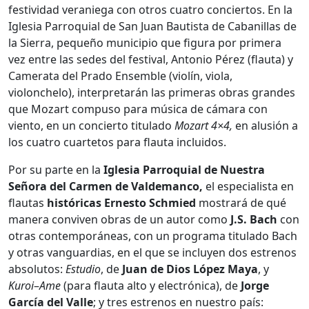
festividad veraniega con otros cuatro conciertos. En la
Iglesia Parroquial de San Juan Bautista de Cabanillas de
la Sierra, pequeño municipio que figura por primera
vez entre las sedes del festival, Antonio Pérez (flauta) y
Camerata del Prado Ensemble (violín, viola,
violonchelo), interpretarán las primeras obras grandes
que Mozart compuso para música de cámara con
viento, en un concierto titulado
Mozart 4×4,
en alusión a
los cuatro cuartetos para flauta incluidos.
Por su parte en la
Iglesia Parroquial
de Nuestra
Señora del Carmen de Valdemanco,
el especialista en
flautas
históricas Ernesto Schmied
mostrará de qué
manera conviven obras de un autor como
J.S. Bach
con
otras contemporáneas, con un programa titulado Bach
y otras vanguardias, en el que se incluyen dos estrenos
absolutos:
Estudio
, de
Juan de Dios López Maya
, y
Kuroi
–
Ame
(para flauta alto y electrónica), de
Jorge
García del Valle
; y tres estrenos en nuestro país: