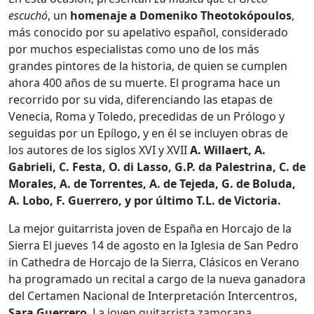
escuchó
, un
homenaje a Domeniko Theotokópoulos
,
más conocido por su apelativo español, considerado
por muchos especialistas como uno de los más
grandes pintores de la historia, de quien se cumplen
ahora 400 años de su muerte. El programa hace un
recorrido por su vida, diferenciando las etapas de
Venecia, Roma y Toledo, precedidas de un Prólogo y
seguidas por un Epílogo, y en él se incluyen obras de
los autores de los siglos XVI y XVII
A. Willaert, A.
Gabrieli, C. Festa, O. di Lasso, G.P. da Palestrina, C. de
Morales, A. de Torrentes, A. de Tejeda, G. de Boluda,
A. Lobo, F. Guerrero, y por último T.L. de Victoria.
La mejor guitarrista joven de España en Horcajo de la
Sierra El jueves 14 de agosto en la Iglesia de San Pedro
in Cathedra de Horcajo de la Sierra, Clásicos en Verano
ha programado un recital a cargo de la nueva ganadora
del Certamen Nacional de Interpretación Intercentros,
Sara Guerrero
. La joven guitarrista zamorana