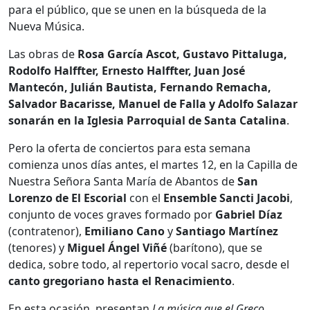
para el público, que se unen en la búsqueda de la
Nueva Música.
Las obras de
Rosa García Ascot, Gustavo Pittaluga,
Rodolfo Halffter, Ernesto Halffter, Juan José
Mantecón, Julián Bautista, Fernando Remacha,
Salvador Bacarisse, Manuel de Falla y Adolfo Salazar
sonarán en la Iglesia Parroquial de Santa Catalina
.
Pero la oferta de conciertos para esta semana
comienza unos días antes, el martes 12, en la Capilla de
Nuestra Señora Santa María de Abantos de
San
Lorenzo de El Escorial
con el
Ensemble Sancti Jacobi
,
conjunto de voces graves formado por
Gabriel Díaz
(contratenor),
Emiliano Cano
y
Santiago Martínez
(tenores) y
Miguel Ángel Viñé
(barítono), que se
dedica, sobre todo, al repertorio vocal sacro, desde el
canto gregoriano hasta el Renacimiento
.
En esta ocasión, presentan
La música que el Greco