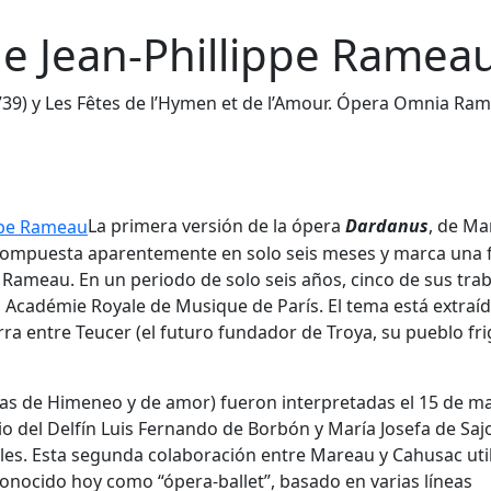
de Jean-Phillippe Ramea
39) y Les Fêtes de l’Hymen et de l’Amour. Ópera Omnia Ra
La primera versión de la ópera
Dardanus
, de Ma
e compuesta aparentemente en solo seis meses y marca una 
 Rameau. En un periodo de solo seis años, cinco de sus tra
 Académie Royale de Musique de París. El tema está extraí
ra entre Teucer (el futuro fundador de Troya, su pueblo frig
tas de Himeneo y de amor) fueron interpretadas el 15 de m
 del Delfín Luis Fernando de Borbón y María Josefa de Saj
lles. Esta segunda colaboración entre Mareau y Cahusac util
conocido hoy como “ópera-ballet”, basado en varias líneas