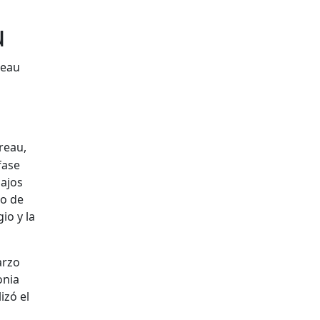
u
meau
reau,
fase
bajos
do de
io y la
arzo
onia
izó el