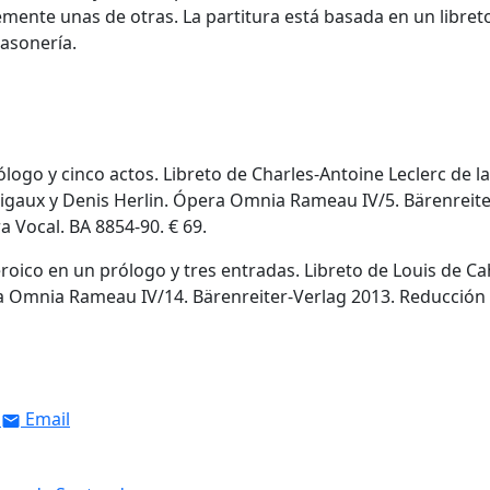
ente unas de otras. La partitura está basada en un libret
masonería.
logo y cinco actos. Libreto de Charles-Antoine Leclerc de la
Rigaux y Denis Herlin. Ópera Omnia Rameau IV/5. Bärenreite
a Vocal. BA 8854-90. € 69.
heroico en un prólogo y tres entradas. Libreto de Louis de C
 Omnia Rameau IV/14. Bärenreiter-Verlag 2013. Reducción
Email