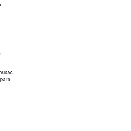
o
r-
ahusac.
 para