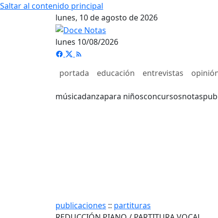
Saltar al contenido principal
lunes, 10 de agosto de 2026
lunes 10/08/2026
portada
educación
entrevistas
opinió
música
danza
para niños
concursos
notas
pub
publicaciones
::
partituras
REDUCCIÓN PIANO / PARTITURA VOCAL