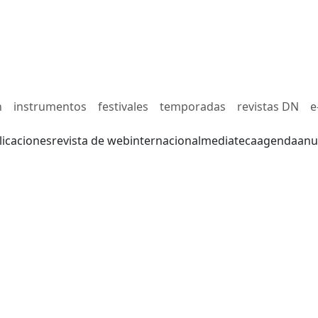
n
instrumentos
festivales
temporadas
revistas DN
e
licaciones
revista de web
internacional
mediateca
agenda
anu