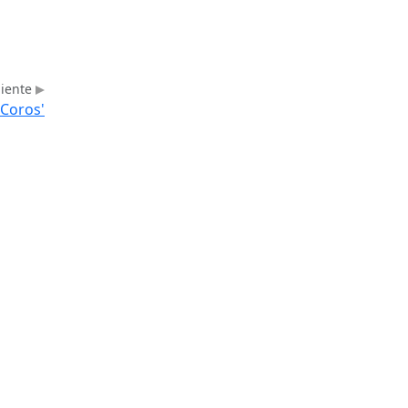
uiente
 Coros'