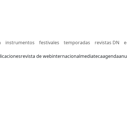
n
instrumentos
festivales
temporadas
revistas DN
e
licaciones
revista de web
internacional
mediateca
agenda
anu