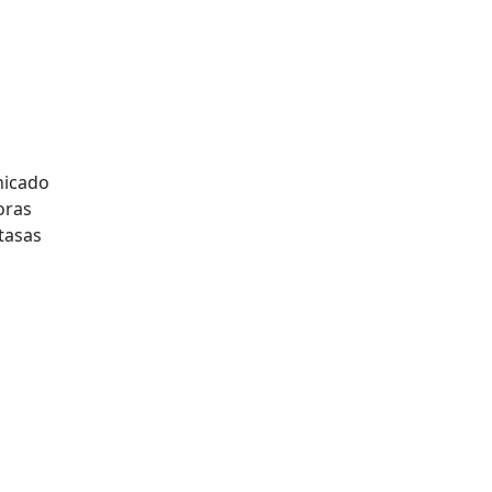
nicado
oras
tasas