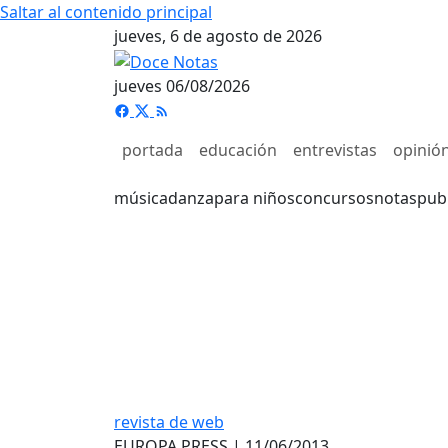
Saltar al contenido principal
jueves, 6 de agosto de 2026
jueves 06/08/2026
portada
educación
entrevistas
opinió
música
danza
para niños
concursos
notas
pub
revista de web
EUROPA PRESS | 11/06/2013